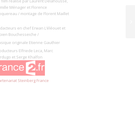
 film réalisé par Laurent Delahousse,
mille Ménager et Florence
oquereau / montage de Florent Maillet
dacteurs en chef Erwan L’éléouet et
bien Bouchesseiche /
sique originale Etienne Gauthier
oducteurs Elfriede Leca, Marc
rdugo et Serge Khalfon
rtenariat Steinberg France