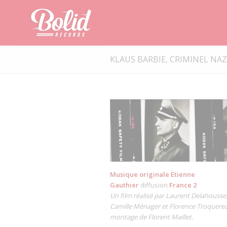
KLAUS BARBIE, CRIMINEL NAZ
Musique originale Etienne
Gauthier
diffusion
France 2
Un film réalisé par Laurent Delahousse
Camille Ménager et Florence Troquere
montage de Florent Maillet.