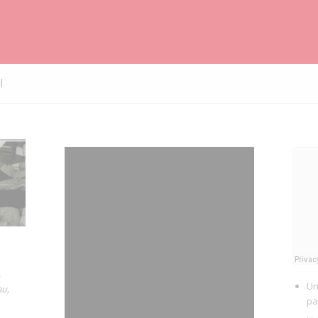
I
,
Un
au,
pa