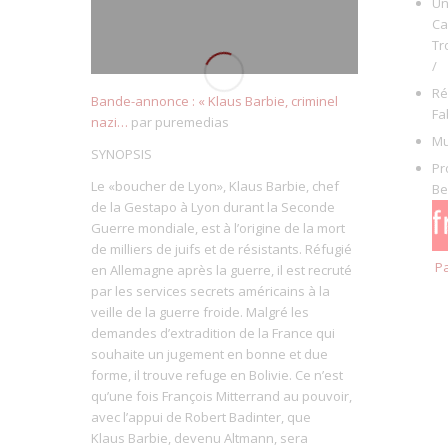
Un
Ca
Tr
/
Ré
Bande-annonce : « Klaus Barbie, criminel
Fa
nazi…
par puremedias
Mu
SYNOPSIS
Pr
Le «boucher de Lyon», Klaus Barbie, chef
Be
de la Gestapo à Lyon durant la Seconde
Guerre mondiale, est à l’origine de la mort
de milliers de juifs et de résistants. Réfugié
Pa
en Allemagne après la guerre, il est recruté
par les services secrets américains à la
veille de la guerre froide. Malgré les
demandes d’extradition de la France qui
souhaite un jugement en bonne et due
forme, il trouve refuge en Bolivie. Ce n’est
qu’une fois François Mitterrand au pouvoir,
avec l’appui de Robert Badinter, que
Klaus Barbie, devenu Altmann, sera