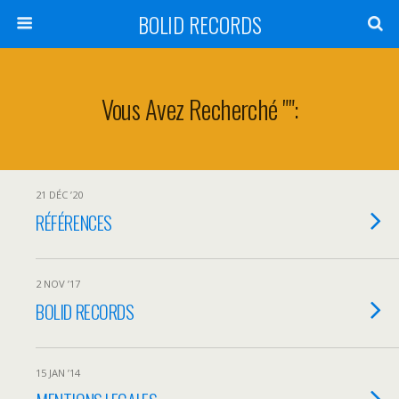
BOLID RECORDS
Vous Avez Recherché "":
21 DÉC ’20
RÉFÉRENCES
2 NOV ’17
BOLID RECORDS
15 JAN ’14